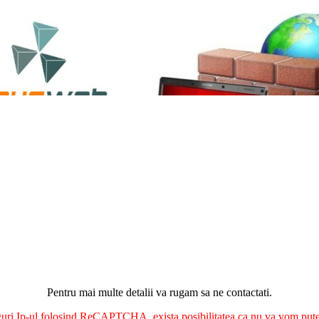
Pentru mai multe detalii va rugam sa ne contactati.
nguri Ip-ul folosind ReCAPTCHA, exista posibilitatea ca nu va vom putea 